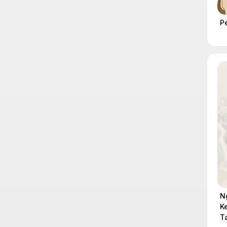
P
N
K
T