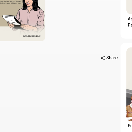
A
P
Share
F